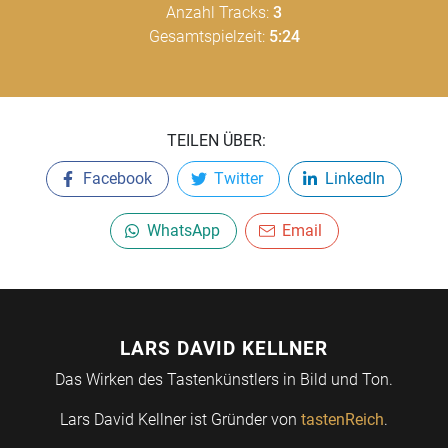
Anzahl Tracks
:
3
Gesamtspielzeit
:
5:24
TEILEN ÜBER
:
Facebook
Twitter
LinkedIn
WhatsApp
Email
LARS DAVID KELLNER
Das Wirken des Tastenkünstlers in Bild und Ton.
Lars David Kellner ist Gründer von
tastenReich
.