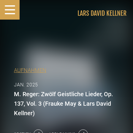
LARS DAVID KELLNER
AUFNAHMEN
JAN. 2025
M. Reger: Zwölf Geistliche Lieder, Op.
137, Vol. 3 (Frauke May & Lars David
Kellner)